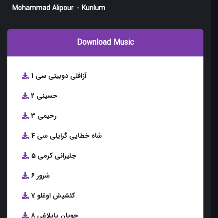
Mohammad Alipour
-
Kunlum
Download Music
1 آزافلی دوبیتی سی
2 حسینی
3 رحیمی
4 شاه خطایی گرایلی سی
5 جئیرانی کرمی
6 شرور
7 کئشیش اوغلو
8 چوبان یایلاغی