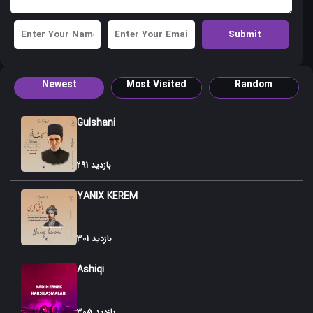
Newest
Most Visited
Random
Gulshani
291 بازدید
YANIX KEREM
301 بازدید
Ashiqi
305 بازدید