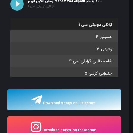
پخش آنلاین آلبوم Mohammad Alipour به نام Kunlum
1 آزافلی دوبیتی سی
1 آزافلی دوبیتی سی
2 حسینی
3 رحیمی
4 شاه خطایی گرایلی سی
5 جئیرانی کرمی
6 شرور
7 کئشیش اوغلو
Download songs on Telegram
8 چوبان یایلاغی
9 فخری (داغلار چیچگی)
Download songs on Instagram