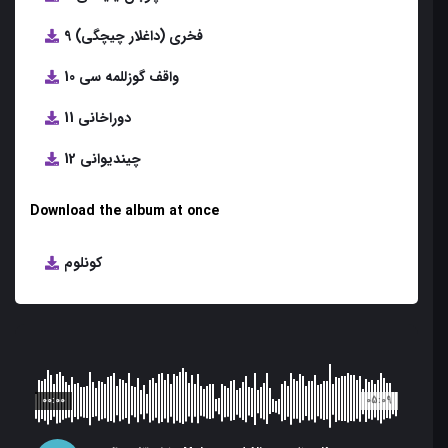
9 فخری (داغلار چیچگی)
10 واقف گوزللمه سی
11 دوراخانی
12 چیندیوانی
Download the album at once
کونلوم
00:00
05:09