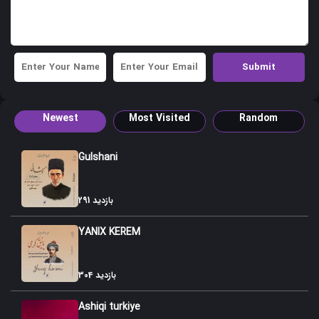
Newest
Most Visited
Random
Gulshani
291 بازدید
YANIX KEREM
304 بازدید
Ashiqi turkiye