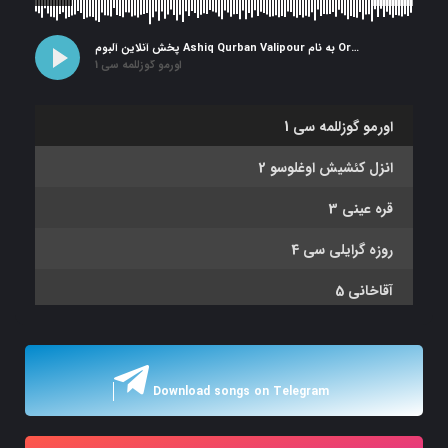
پخش آنلاین آلبوم Ashiq Qurban Valipour به نام Ormo Guzelmahsi
1 اورمو گوزللمه سی
1 اورمو گوزللمه سی
2 انزل کئشیش اوغلوسو
3 قره عینی
4 روزه گرایلی سی
5 آقاخانی
6 همدان گرایلی سی
7 آراز باسدی
Download songs on Telegram
8 سیواستاپول