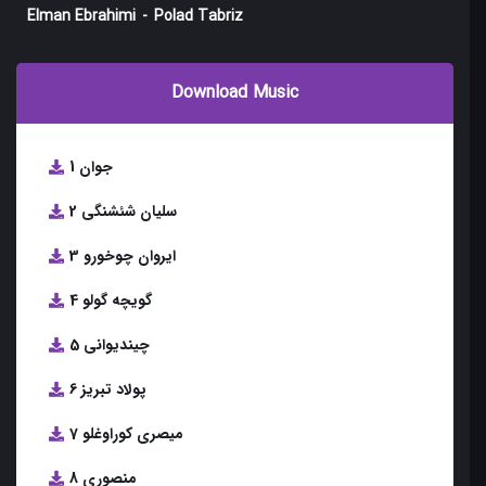
Elman Ebrahimi
-
Polad Tabriz
Download Music
1 جوان
2 سلیان شئشنگی
3 ایروان چوخورو
4 گویچه گولو
5 چیندیوانی
6 پولاد تبریز
7 میصری کوراوغلو
8 منصوری