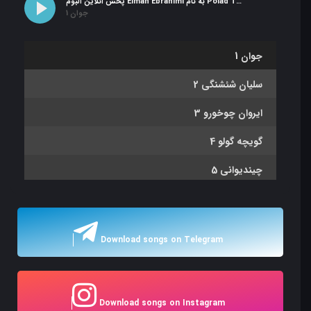
پخش آنلاین آلبوم Elman Ebrahimi به نام Polad Tabriz
1 جوان
1 جوان
2 سلیان شئشنگی
3 ایروان چوخورو
4 گویچه گولو
5 چیندیوانی
6 پولاد تبریز
7 میصری کوراوغلو
Download songs on Telegram
8 منصوری
9 قهرمانی
Download songs on Instagram