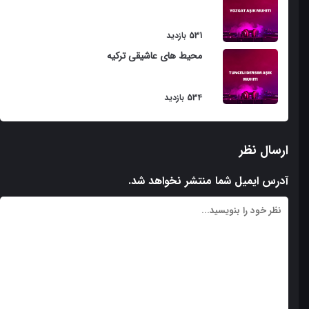
Ali dondarmasi
531 بازدید
Bash Qaytaqi
محیط های عاشیقی ترکیه
Reyhani
534 بازدید
Cahangir Harayi
Cahangir Dubeytisi
ارسال نظر
Cahangir Garaylisi
آدرس ایمیل شما منتشر نخواهد شد.
Cahangir Qaytarmasi
Yaylagi
Sayyadi
Ay gunum
Aytaki Gozallamsi