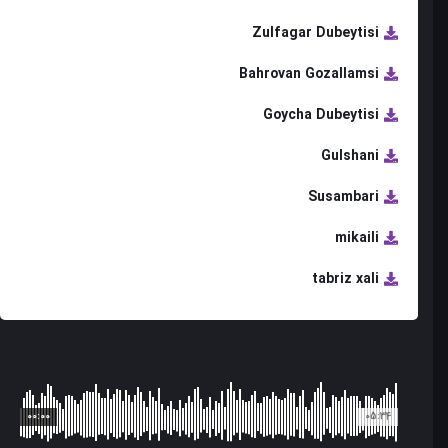
Zulfagar Dubeytisi
Bahrovan Gozallamsi
Goycha Dubeytisi
Gulshani
Susambari
mikaili
tabriz xali
00:00
05:34