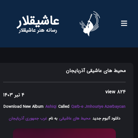
عاشیقلار
رسانه هنر عاشیقلار
محیط های عاشیقی آذربایجان
824 view
۴ تیر ۱۴۰۳
Download New Album
Ashiqi
Called
Qarb-e Jmhouriye Azerbaycan
دانلود آلبوم جدید
محیط های عاشیقی
به نام
غرب جمهوری آذربایجان