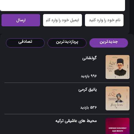
Sari Torpaq
Agbulag
Gulabi
جدیدترین
پربازدیدترین
تصادفی
Imran Koroglusu
Goyca qaragozusu
گولشانی
Atustu Karami
996 بازدید
Shamshir Sarayi
یانیق کرمی
Leyli Macnun
Badami Shikast
536 بازدید
Zulfigaar Dubeytisi
محیط های عاشیقی ترکیه
Taxnis-Jahangir